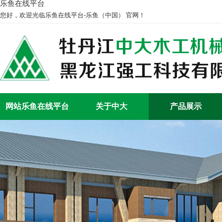
乐鱼在线平台
您好，欢迎光临乐鱼在线平台-乐鱼（中国） 官网！
网站乐鱼在线平台
关于中大
产品展示