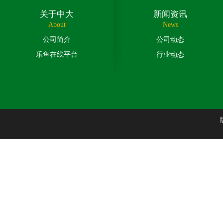
关于中大
新闻资讯
About
News
公司简介
公司动态
乐鱼在线平台
行业动态