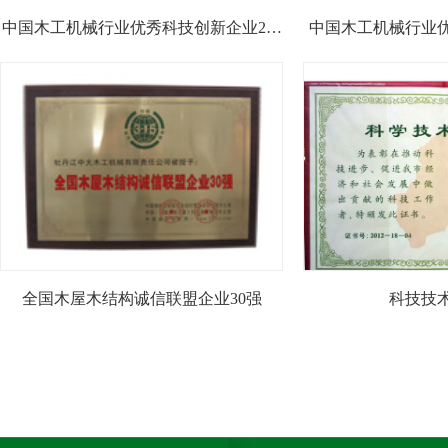
中国木工机械行业优秀科技创新企业201
中国木工机械行业
6年度
产
全国木屋木结构诚信联盟企业30强
科技技